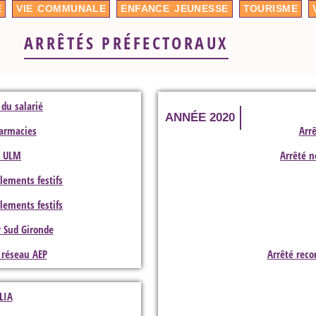
É
VIE COMMUNALE
ENFANCE JEUNESSE
TOURISME
ARRÊTÉS PRÉFECTORAUX
 du salarié
ANNÉE 2020
harmacies
Arr
e ULM
Arrêté n
lements festifs
lements festifs
r Sud Gironde
 réseau AEP
Arrêté reco
LIA