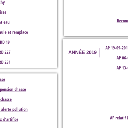
chy
ices
Reconn
nt eau
nule et remplace
 RD 19
AP 19-09-201
 RD 227
ANNÉE 2019
AP 06-
 RD 231
AP 13-
sse
spension chasse
 chasse
 alerte pollution
AP relatif
x d'artifice