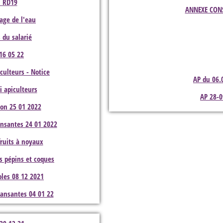
n RD19
ANNEXE CONSE
age de l'eau
s du salarié
16 05 22
iculteurs - Notice
AP du 06.
i apiculteurs
AP 28-
tion 25 01 2022
dansantes 24 01 2022
fruits à noyaux
ts pépins et coques
oles 08 12 2021
 dansantes 04 01 22