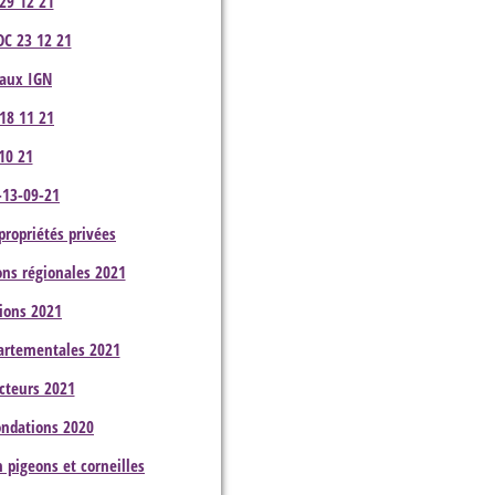
 29 12 21
DC 23 12 21
vaux IGN
 18 11 21
10 21
n-13-09-21
propriétés privées
ns régionales 2021
ions 2021
partementales 2021
cteurs 2021
ondations 2020
n pigeons et corneilles