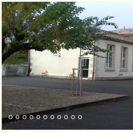
1
2
3
4
5
6
7
8
9
10
11