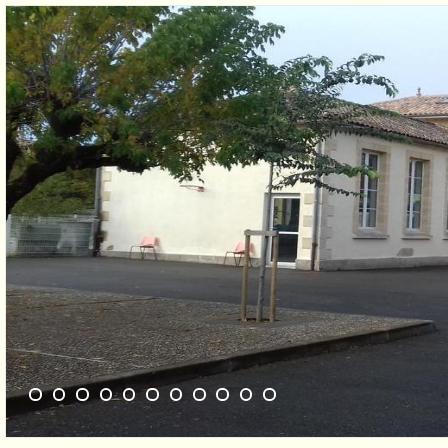
1
2
3
4
5
6
7
8
9
10
11