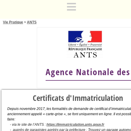
≡
Vie Pratique
>
ANTS
Agence Nationale des 
Certificats d'Immatriculation
Depuis novembre 2017, les formalités de demande de certificat d’immatriculat
anciennement appelé « carte-grise », se font uniquement en ligne. Il est possi
faire:
- via le site de l’ANTS :
https://immatriculation.ants.gouv.fr
- auprès de garagistes agréés par la préfecture : Trouvez un
garage automo