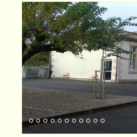
1
2
3
4
5
6
7
8
9
10
11